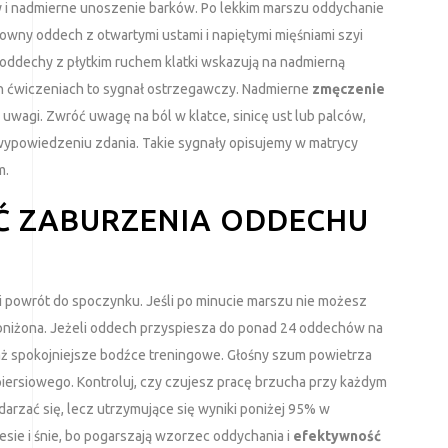
y i nadmierne unoszenie barków. Po lekkim marszu oddychanie
wny oddech z otwartymi ustami i napiętymi mięśniami szyi
oddechy z płytkim ruchem klatki wskazują na nadmierną
ch ćwiczeniach to sygnał ostrzegawczy. Nadmierne
zmęczenie
wagi. Zwróć uwagę na ból w klatce, sinicę ust lub palców,
wypowiedzeniu zdania. Takie sygnały opisujemy w matrycy
m.
Ć ZABURZENIA ODDECHU
gi powrót do spoczynku. Jeśli po minucie marszu nie możesz
obniżona. Jeżeli oddech przyspiesza do ponad 24 oddechów na
waż spokojniejsze bodźce treningowe. Głośny szum powietrza
piersiowego. Kontroluj, czy czujesz pracę brzucha przy każdym
arzać się, lecz utrzymujące się wyniki poniżej 95% w
sie i śnie, bo pogarszają wzorzec oddychania i
efektywność