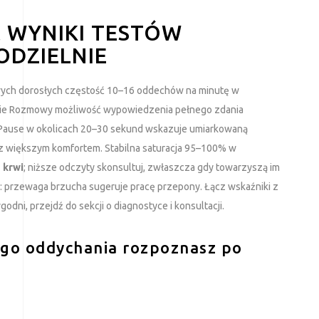
 WYNIKI TESTÓW
DZIELNIE
owych dorosłych częstość 10–16 oddechów na minutę w
cie Rozmowy możliwość wypowiedzenia pełnego zdania
ol Pause w okolicach 20–30 sekund wskazuje umiarkowaną
 z większym komfortem. Stabilna saturacja 95–100% w
 krwi
; niższe odczyty skonsultuj, zwłaszcza gdy towarzyszą im
r: przewaga brzucha sugeruje pracę przepony. Łącz wskaźniki z
odni, przejdź do sekcji o diagnostyce i konsultacji.
ego oddychania rozpoznasz po