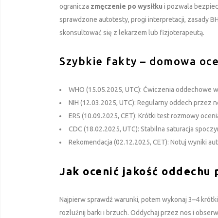
ogranicza
zmęczenie po wysiłku
i pozwala bezpiec
sprawdzone autotesty, progi interpretacji, zasady BH
skonsultować się z lekarzem lub fizjoterapeutą.
Szybkie fakty – domowa oce
WHO (15.05.2025, UTC): Ćwiczenia oddechowe wsp
NIH (12.03.2025, UTC): Regularny oddech przez n
ERS (10.09.2025, CET): Krótki test rozmowy oceni
CDC (18.02.2025, UTC): Stabilna saturacja spoc
Rekomendacja (02.12.2025, CET): Notuj wyniki aut
Jak ocenić jakość oddechu 
Najpierw sprawdź warunki, potem wykonaj 3–4 krótkie
rozluźnij barki i brzuch. Oddychaj przez nos i obs