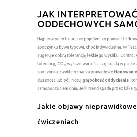
JAK INTERPRETOWAĆ
ODDECHOWYCH SAMO
Najpierw oceń trend, nie pojedynczy pomiar. U zdr
spoczynku bywa typowa, choć indywidualna. W Teś
sugeruje dobrą tolerancję lekkiego wysiłku. Contr
tolerancję CO₂, wyższe wartości często idą w parze
spoczynku zwykle oznacza prawidłowe
tlenowanie
duszność lub ból. Notuj
głębokość oddychania
i to
samopoczuciem dnia. Jeśli trend spada przez kilka tyg
Jakie objawy nieprawidłow
ćwiczeniach