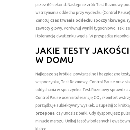
przez 60 sekund. Następnie zrób Test Rozmowy podc
wstrzymania oddechu przy wydechu (Control Pause)
Zanotuj
czas trwania oddechu spoczynkowego
, 
zawroty głowy. Porównuj wyniki tygodniowo. Taki ze
i tolerancję dwutlenku węgla. W przypadku niepokojąc
JAKIE TESTY JAKOŚC
W DOMU
Najlepsze są krótkie, powtarzalne i bezpieczne test
w spoczynku, Test Rozmowy, Control Pause oraz sk
oddychania w spoczynku. Test Rozmowy sprawdza zd
Control Pause ocenia tolerancję CO₂ i komfort wst
porządkuje subiektywny wysiłek. Uzupełnij to krótk
przepona
, czy unosisz barki. Gdy dysponujesz pul
minucie marszu. Unikaj testów bolesnych i gwałtown
klatce.