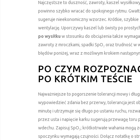
Najczęstsze to duszność, zawroty, kaszel wysiłkow
powinno szybko wracać do spokojnego rytmu. Gwałto
sugeruje nieekonomiczny wzorzec. Krótkie, szybkie 
wentylację. Uporczywy kaszel lub świsty po prosty
po wysiłku
w stosunku do obciążenia także wymaga u
zawroty z mroczkami, spadki SpO₂ oraz trudność w 
błędów poniżej, wraz z możliwym krokiem następny
PO CZYM ROZPOZNA
PO KRÓTKIM TEŚCIE
Najważniejsze to pogorszenie tolerancji mowy i dłu
wypowiedzieć zdania bez przerwy, tolerancja jest 
minutę i utrzymuje się długo po ustaniu ruchu, roz
przez usta i napięcie karku sugerują przewagę toru 
wdechu. Zapisuj SpO₂; krótkotrwałe wahania mogą zd
spoczynku wymagają czujności. Dołącz notatkę o stre