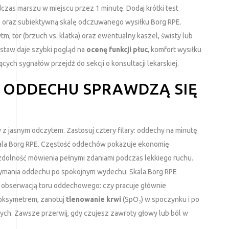
zas marszu w miejscu przez 1 minutę. Dodaj krótki test
 oraz subiektywną skalę odczuwanego wysiłku Borg RPE.
rytm, tor (brzuch vs. klatka) oraz ewentualny kaszel, świsty lub
staw daje szybki pogląd na
ocenę funkcji płuc
, komfort wysiłku
ych sygnałów przejdź do sekcji o konsultacji lekarskiej.
I ODDECHU SPRAWDZĄ SIĘ
y z jasnym odczytem. Zastosuj cztery filary: oddechy na minutę
ala Borg RPE. Częstość oddechów pokazuje ekonomię
olność mówienia pełnymi zdaniami podczas lekkiego ruchu.
rzymania oddechu po spokojnym wydechu. Skala Borg RPE
ą obserwacją toru oddechowego: czy pracuje głównie
soksymetrem, zanotuj
tlenowanie krwi
(SpO₂) w spoczynku i po
ych. Zawsze przerwij, gdy czujesz zawroty głowy lub ból w