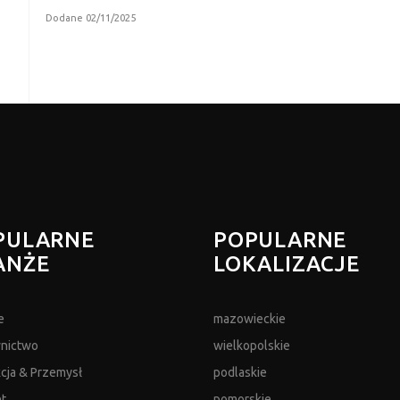
Dodane 02/11/2025
PULARNE
POPULARNE
ANŻE
LOKALIZACJE
e
mazowieckie
nictwo
wielkopolskie
cja & Przemysł
podlaskie
et
pomorskie