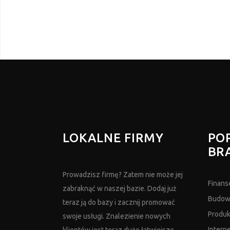
LOKALNE FIRMY
PO
BR
Prowadzisz firmę? Zatem nie może jej
Finans
zabraknąć w naszej bazie. Dodaj już
Budow
teraz ją do bazy i zacznij promować
Produk
swoje usługi. Znalezienie nowych
Intern
klientów jest teraz dużo łatwiejsze