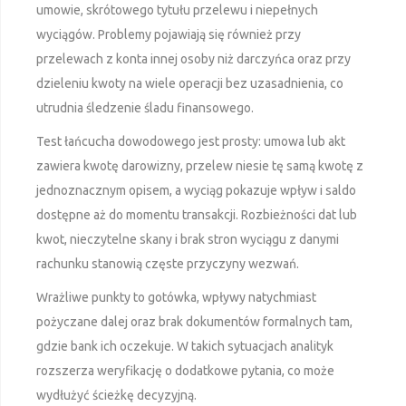
umowie, skrótowego tytułu przelewu i niepełnych
wyciągów. Problemy pojawiają się również przy
przelewach z konta innej osoby niż darczyńca oraz przy
dzieleniu kwoty na wiele operacji bez uzasadnienia, co
utrudnia śledzenie śladu finansowego.
Test łańcucha dowodowego jest prosty: umowa lub akt
zawiera kwotę darowizny, przelew niesie tę samą kwotę z
jednoznacznym opisem, a wyciąg pokazuje wpływ i saldo
dostępne aż do momentu transakcji. Rozbieżności dat lub
kwot, nieczytelne skany i brak stron wyciągu z danymi
rachunku stanowią częste przyczyny wezwań.
Wrażliwe punkty to gotówka, wpływy natychmiast
pożyczane dalej oraz brak dokumentów formalnych tam,
gdzie bank ich oczekuje. W takich sytuacjach analityk
rozszerza weryfikację o dodatkowe pytania, co może
wydłużyć ścieżkę decyzyjną.