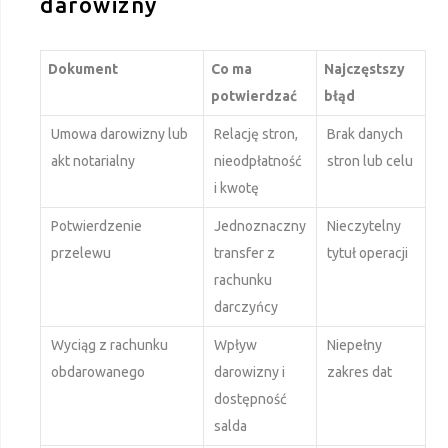
darowizny
Dokument
Co ma
Najczęstszy
potwierdzać
błąd
Umowa darowizny lub
Relację stron,
Brak danych
akt notarialny
nieodpłatność
stron lub celu
i kwotę
Potwierdzenie
Jednoznaczny
Nieczytelny
przelewu
transfer z
tytuł operacji
rachunku
darczyńcy
Wyciąg z rachunku
Wpływ
Niepełny
obdarowanego
darowizny i
zakres dat
dostępność
salda